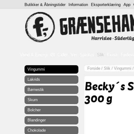
Butikker & Åbningstider
Information
Eksporterklæring
App
Vand & Energi
Øl
Cider
Vin
Spiritus
Slik
Kiosk
Fødev
Forside
/
Slik
/
Vingummi
Vingummi
Lakrids
Becky´s S
Børneslik
300 g
Skum
Bolcher
Blandinger
Chokolade