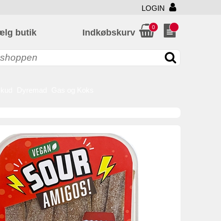
LOGIN
0
ælg butik
Indkøbskurv
skud
Dyremad
Gas og Koks