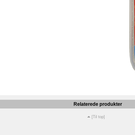
Relaterede produkter
[Til top]