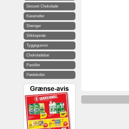
Dessert Chokolade
Karameller
Stænger
Slikkepinde
Tyggegummi
Chokoladebar
Pastiller
Flødeboller