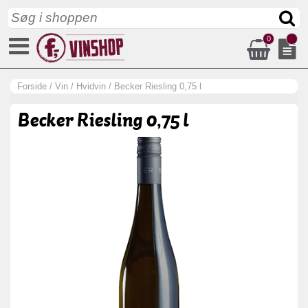
0
Forside
/
Vin
/
Hvidvin
/
Becker Riesling 0,75 l
Becker Riesling 0,75 l