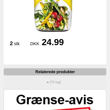
24.99
2
stk
DKK
Relaterede produkter
[Til top]