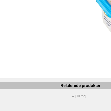
Relaterede produkter
[Til top]