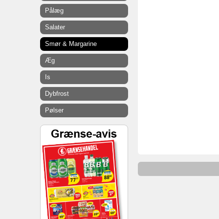
Pålæg
Salater
Smør & Margarine
Æg
Is
Dybfrost
Pølser