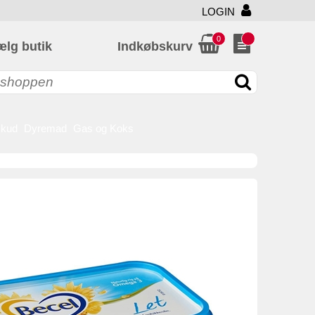
LOGIN
0
ælg butik
Indkøbskurv
skud
Dyremad
Gas og Koks