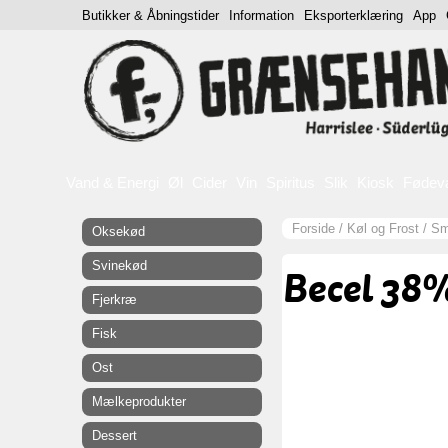
Butikker & Åbningstider
Information
Eksporterklæring
App
Vand & Energi
Øl
Cider
Vin
Spiritus
Slik
Kiosk
Fødev
Forside
/
Køl og Frost
/
Sm
Oksekød
Svinekød
Becel 38%
Fjerkræ
Fisk
Ost
Mælkeprodukter
Dessert