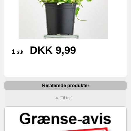
DKK 9,99
1
stk
Relaterede produkter
[Til top]