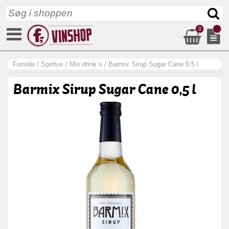
0
Forside
/
Spiritus
/
Mix drink´s
/
Barmix Sirup Sugar Cane 0,5 l
Barmix Sirup Sugar Cane 0,5 l