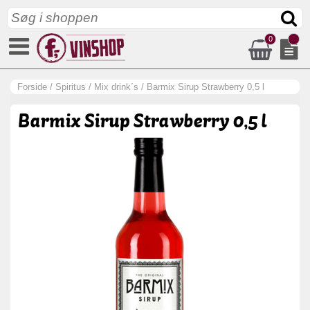
0
Forside
/
Spiritus
/
Mix drink´s
/
Barmix Sirup Strawberry 0,5 l
Barmix Sirup Strawberry 0,5 l