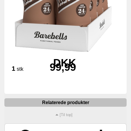
DKK
99,99
1
stk
Relaterede produkter
[Til top]