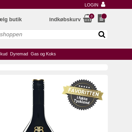
LOGIN
0
ælg butik
Indkøbskurv
skud
Dyremad
Gas og Koks