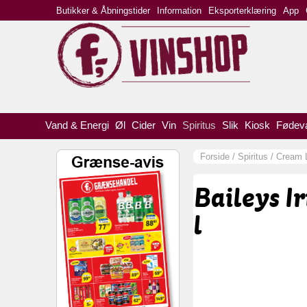
Butikker & Åbningstider
Information
Eksporterklæring
App
Vand & Energi
Øl
Cider
Vin
Spiritus
Slik
Kiosk
Fødev
Forside
/
Spiritus
/
Cream 
Baileys I
l