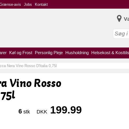
Grænse-avis
Jobs
Kontakt
V
arer
Køl og Frost
Personlig Pleje
Husholdning
Helsekost & Kosttil
cca Nera Vino Rosso D'Italia 0,75l
a Vino Rosso
,75l
199.99
6
stk
DKK