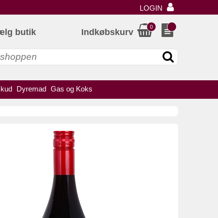
LOGIN
0
ælg butik
Indkøbskurv
skud
Dyremad
Gas og Koks