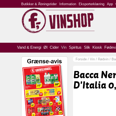
Butikker & Åbningstider
Information
Eksporterklæring
App
Vand & Energi
Øl
Cider
Vin
Spiritus
Slik
Kiosk
Fødev
Forside
/
Vin
/
Rødvin
/
Ba
Bacca Ner
D'Italia 0