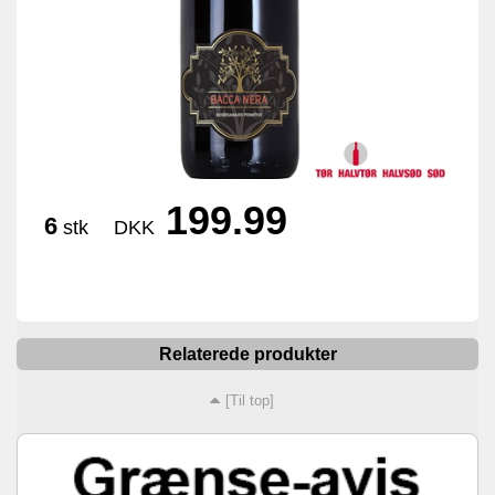
199.99
6
stk
DKK
Relaterede produkter
[Til top]