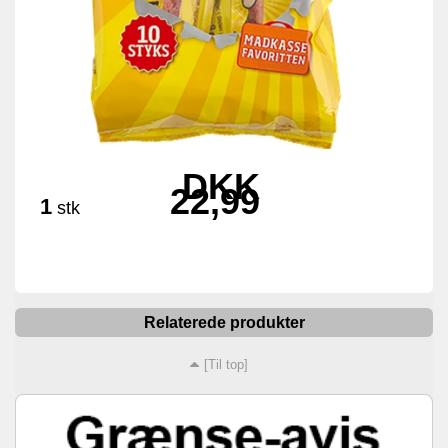
DKK
22,99
1
stk
Relaterede produkter
[Til top]