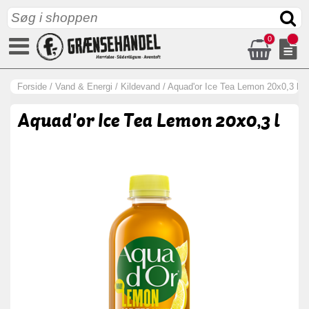
0
Forside
/
Vand & Energi
/
Kildevand
/
Aquad'or Ice Tea Lemon 20x0,3 l
Aquad'or Ice Tea Lemon 20x0,3 l