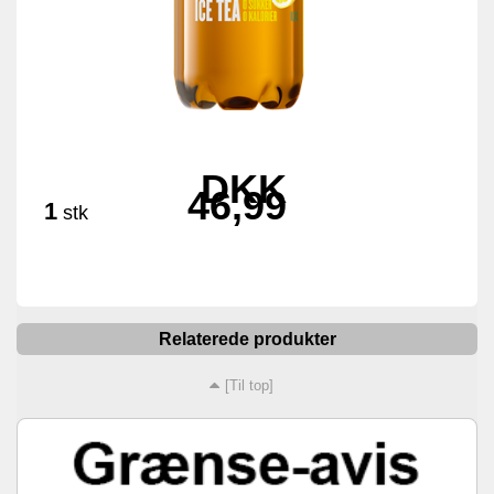
DKK
46,99
1
stk
Relaterede produkter
[Til top]