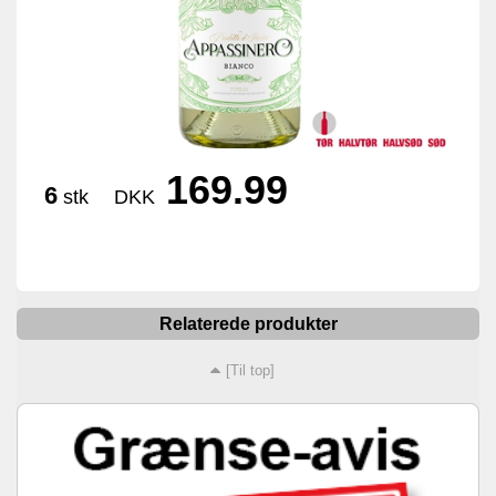
169.99
6
stk
DKK
Relaterede produkter
[Til top]