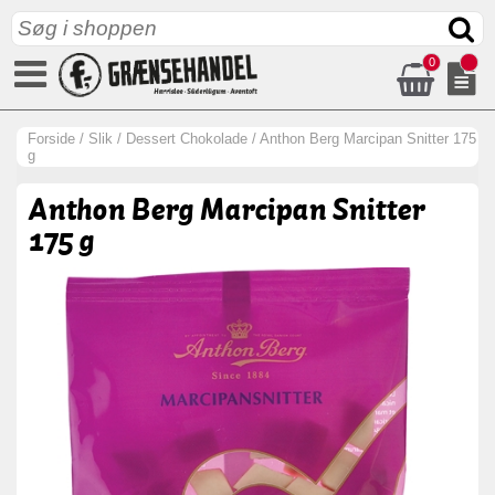
0
Forside
/
Slik
/
Dessert Chokolade
/
Anthon Berg Marcipan Snitter 175
g
Anthon Berg Marcipan Snitter
175 g