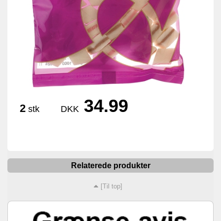
34.99
2
stk
DKK
Relaterede produkter
[Til top]