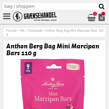
0
Forside
/
Slik
/
Chokolade
/
Anthon Berg Bag Mini Marcipan Bars 110
g
Anthon Berg Bag Mini Marcipan
Bars 110 g