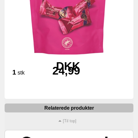
DKK
24,99
1
stk
Relaterede produkter
[Til top]