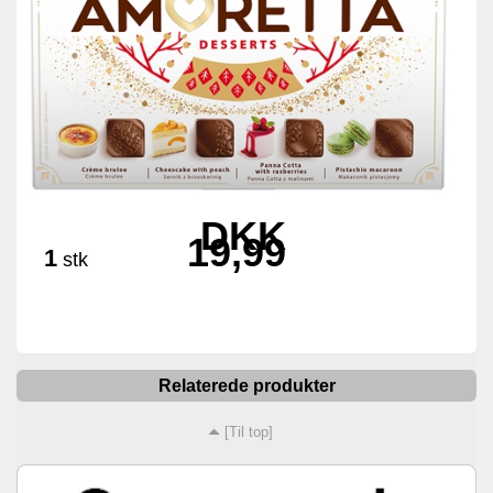
DKK
19,99
1
stk
Relaterede produkter
[Til top]