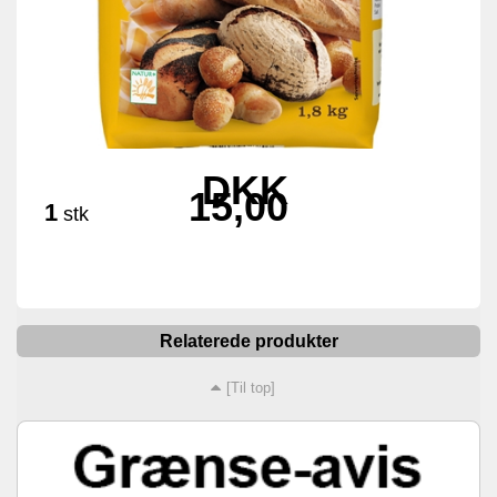
DKK
15,00
1
stk
Relaterede produkter
[Til top]