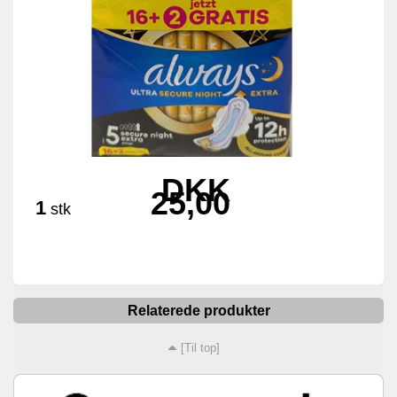
DKK
25,00
1
stk
Relaterede produkter
[Til top]