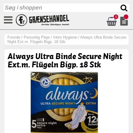
0
Forside
/
Personlig Pleje
/
Intim Hygiene
/
Always Ultra Binde Secure
Night Ext.m. Flügeln Bigp. 18 Stk
Always Ultra Binde Secure Night
Ext.m. Flügeln Bigp. 18 Stk