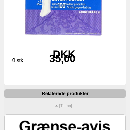
DKK
35,00
4
stk
Relaterede produkter
[Til top]