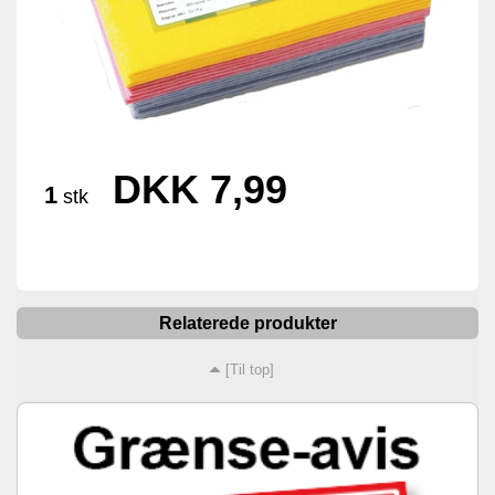
DKK 7,99
1
stk
Relaterede produkter
[Til top]