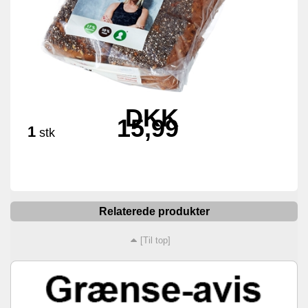
DKK
15,99
1
stk
Relaterede produkter
[Til top]