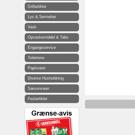
Grillartikler
Lys & Servietter
Vask
Opvaskemiddel & Tabs
Engangsservice
Toiletrens
Papirvarer
Diverse Husholdning
Sæsonvarer
Festartikler