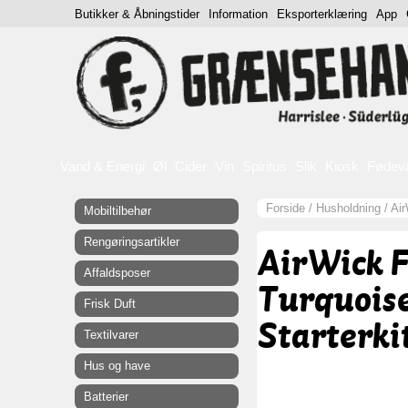
Butikker & Åbningstider
Information
Eksporterklæring
App
Vand & Energi
Øl
Cider
Vin
Spiritus
Slik
Kiosk
Fødev
Forside
/
Husholdning
/
Air
Mobiltilbehør
Rengøringsartikler
AirWick F
Affaldsposer
Turquoise
Frisk Duft
Starterki
Textilvarer
Hus og have
Batterier