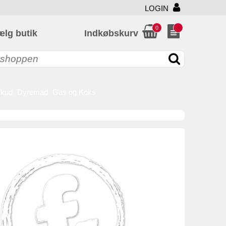
LOGIN
0
ælg butik
Indkøbskurv
skud
Dyremad
Gas og Koks