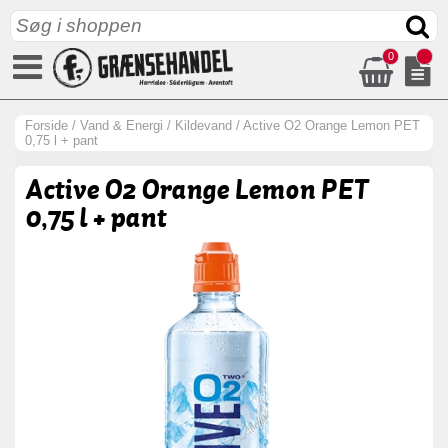
0
Forside
/
Vand & Energi
/
Kildevand
/
Active O2 Orange Lemon PET
0,75 l + pant
Active O2 Orange Lemon PET
0,75 l + pant