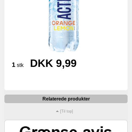
DKK 9,99
1
stk
Relaterede produkter
[Til top]