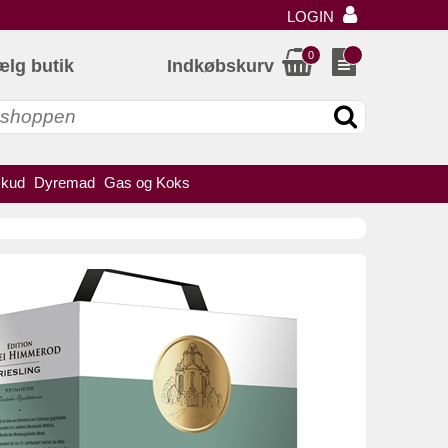
LOGIN
0
ælg butik
Indkøbskurv
skud
Dyremad
Gas og Koks