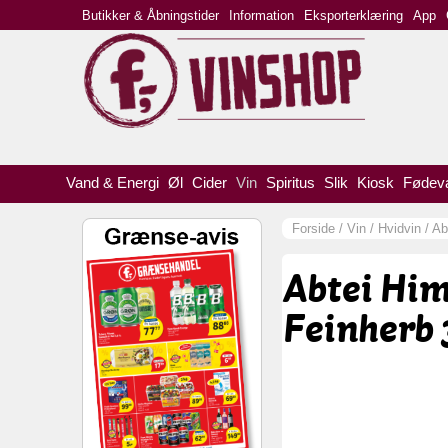
Butikker & Åbningstider
Information
Eksporterklæring
App
Vand & Energi
Øl
Cider
Vin
Spiritus
Slik
Kiosk
Fødev
Forside
/
Vin
/
Hvidvin
/
Ab
Abtei Hi
Feinherb 3