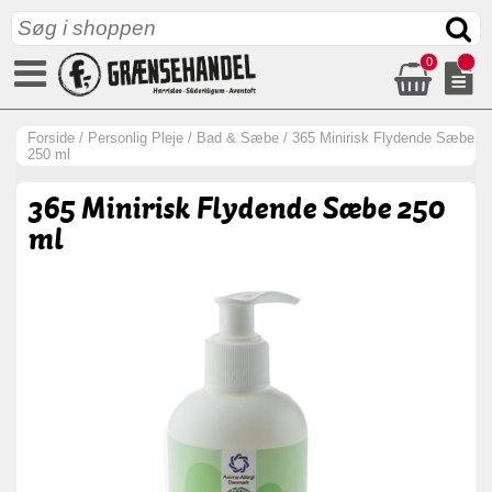
0
Forside
/
Personlig Pleje
/
Bad & Sæbe
/
365 Minirisk Flydende Sæbe
250 ml
365 Minirisk Flydende Sæbe 250
ml