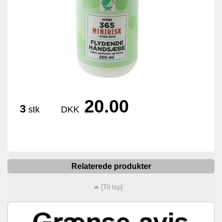
20.00
3
stk
DKK
Relaterede produkter
[Til top]