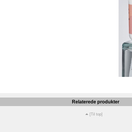
Relaterede produkter
[Til top]