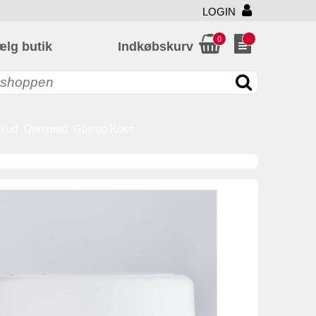
LOGIN
0
ælg butik
Indkøbskurv
skud
Dyremad
Gas og Koks