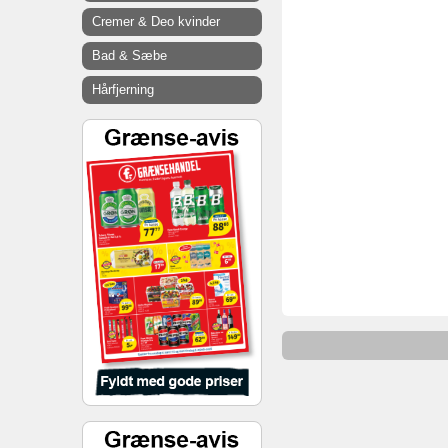
Cremer & Deo kvinder
Bad & Sæbe
Hårfjerning