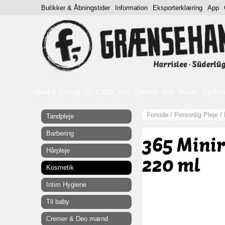
Butikker & Åbningstider
Information
Eksporterklæring
App
Vand & Energi
Øl
Cider
Vin
Spiritus
Slik
Kiosk
Fødev
Forside
/
Personlig Pleje
/
Tandpleje
Barbering
365 Minir
Hårpleje
220 ml
Kosmetik
Intim Hygiene
Til baby
Cremer & Deo mænd