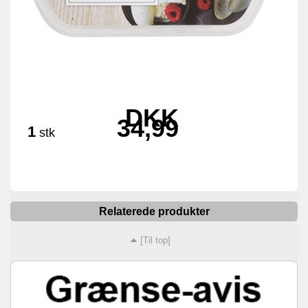
DKK
34,99
1
stk
Relaterede produkter
[Til top]