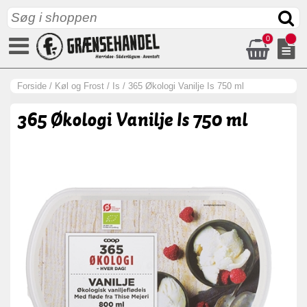
0
Forside
/
Køl og Frost
/
Is
/
365 Økologi Vanilje Is 750 ml
365 Økologi Vanilje Is 750 ml