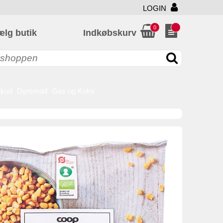
LOGIN
0
ælg butik
Indkøbskurv
skud
Dyremad
Gas og Koks