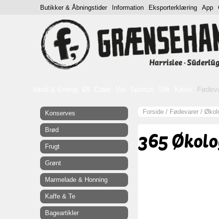
Butikker & Åbningstider
Information
Eksporterklæring
App
Vand & Energi
Øl
Cider
Vin
Spiritus
Slik
Kiosk
Fødev
Forside
/
Fødevarer
/
Økol
Konserves
Brød
365 Økolo
Frugt
Grønt
Marmelade & Honning
Kaffe & Te
Bageartikler