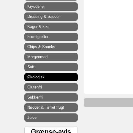
Krydderier
Dressing & Saucer
Kager & kiks
Færdigretter
Chips & Snacks
Morgenmad
Saft
Økologisk
Glutenfri
Sukkerfri
Nødder & Tørret frugt
Juice