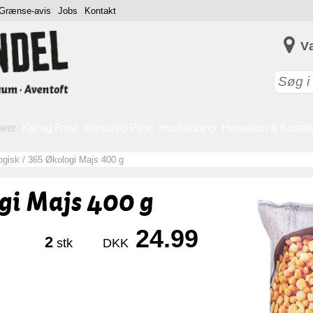
Grænse-avis
Jobs
Kontakt
V
arer
Køl og Frost
Personlig Pleje
Husholdning
Helsekost & Kosttil
ogisk
/
365 Økologi Majs 400 g
gi Majs 400 g
24.99
2
stk
DKK