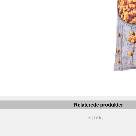
Relaterede produkter
[Til top]