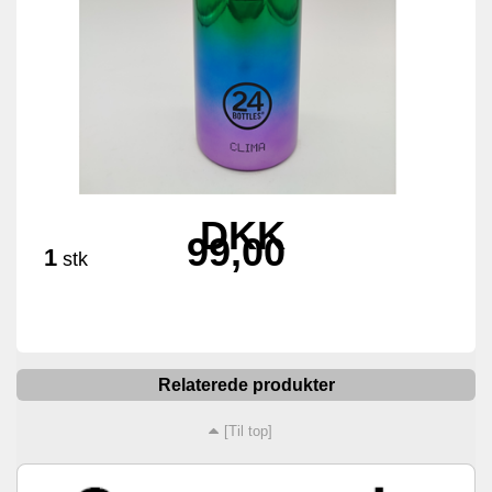
DKK
99,00
1
stk
Relaterede produkter
[Til top]