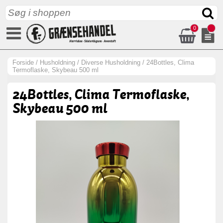
0
Forside
/
Husholdning
/
Diverse Husholdning
/
24Bottles, Clima
Termoflaske, Skybeau 500 ml
24Bottles, Clima Termoflaske,
Skybeau 500 ml