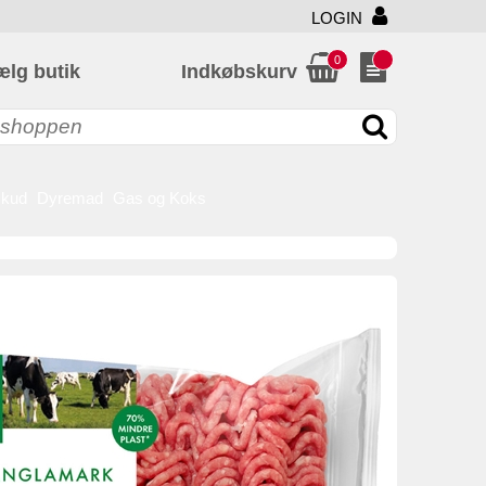
LOGIN
0
ælg butik
Indkøbskurv
skud
Dyremad
Gas og Koks