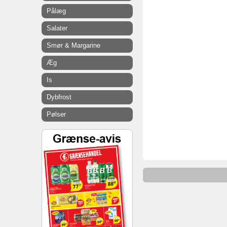
Pålæg
Salater
Smør & Margarine
Æg
Is
Dybfrost
Pølser