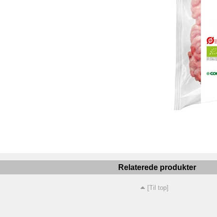
Relaterede produkter
[Til top]