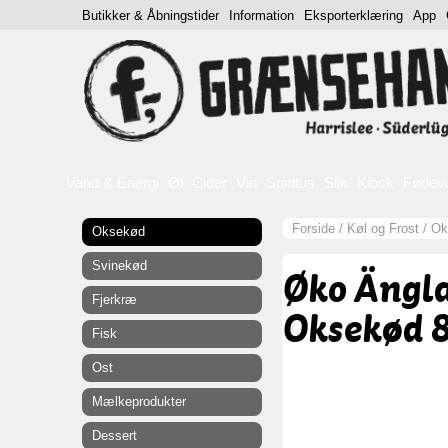
Butikker & Åbningstider
Information
Eksporterklæring
App
Vand & Energi
Øl
Cider
Vin
Spiritus
Slik
Kiosk
Fødev
Forside
/
Køl og Frost
/
Ok
Oksekød
Svinekød
Øko Ängl
Fjerkræ
Oksekød 
Fisk
Ost
Mælkeprodukter
Dessert