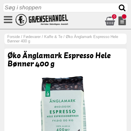
0
Forside
/
Fødevarer
/
Kaffe & Te
/
Øko Änglamark Espresso Hele
Bønner 400 g
Øko Änglamark Espresso Hele
Bønner 400 g