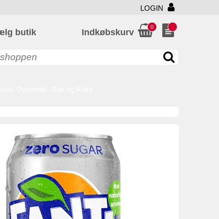
LOGIN
0
ælg butik
Indkøbskurv
skud
Dyremad
Gas og Koks