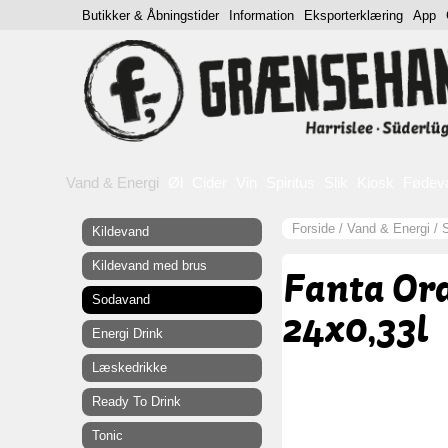
Butikker & Åbningstider
Information
Eksporterklæring
App
Vand & Energi
Øl
Cider
Vin
Spiritus
Slik
Kiosk
Fødev
Forside
/
Vand & Energi
/
Kildevand
Kildevand med brus
Fanta Or
Sodavand
24x0,33l
Energi Drink
Læskedrikke
Ready To Drink
Tonic