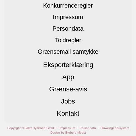
Konkurrenceregler
Impressum
Persondata
Toldregler
Grænsemail samtykke
Eksporterklæring
App
Grænse-avis
Jobs
Kontakt
Copyright © Fakta Tyskland GmbH
·
Impressum
·
Persondata
·
Hinweisgebersystem
Design by Broberg Media