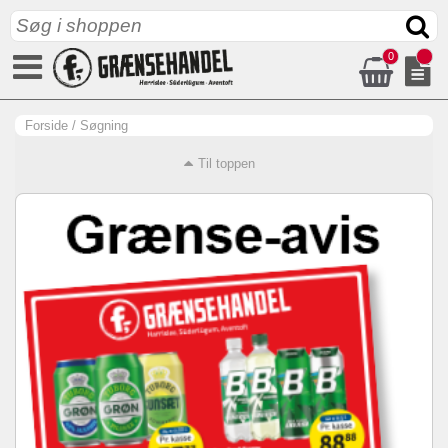
0
Forside
/
Søgning
Til toppen