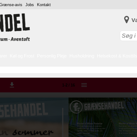
Grænse-avis
Jobs
Kontakt
V
arer
Køl og Frost
Personlig Pleje
Husholdning
Helsekost & Kosttil