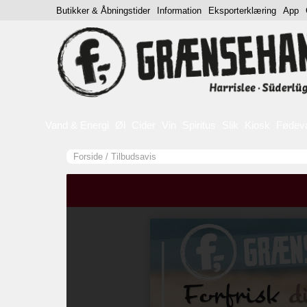
Butikker & Åbningstider
Information
Eksporterklæring
App
Vand & Energi
Øl
Cider
Vin
Spiritus
Slik
Kiosk
Fødev
Forside
/
Tilbudsavis