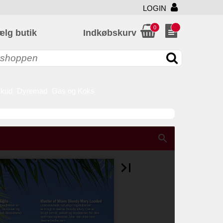
LOGIN
0
ælg butik
Indkøbskurv
skud
Dyremad
Gas og Koks